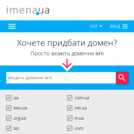
ВХІД
УКР
Хочете придбати домен?
Просто вкажіть доменне ім'я
.ua
.com.ua
.kiev.ua
.net.ua
.org.ua
.in.ua
.biz
.com